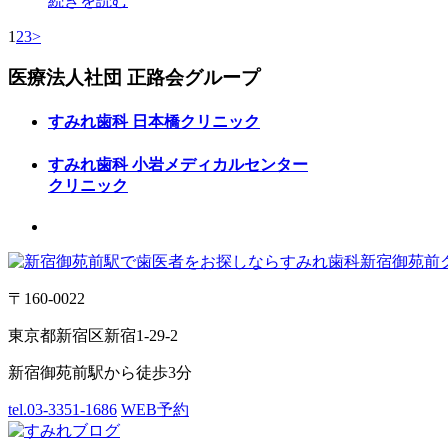
続きを読む
1
2
3
>
医療法人社団
正路会グループ
すみれ歯科
日本橋クリニック
すみれ歯科
小岩メディカルセンター
クリニック
〒160-0022
東京都新宿区新宿1-29-2
新宿御苑前駅から徒歩3分
tel.03-3351-1686
WEB予約