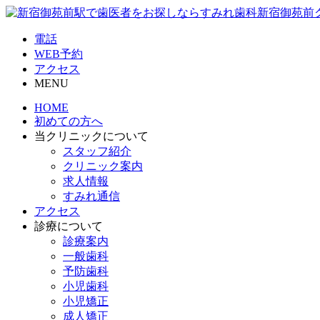
電話
WEB予約
アクセス
MENU
HOME
初めての方へ
当クリニックについて
スタッフ紹介
クリニック案内
求人情報
すみれ通信
アクセス
診療について
診療案内
一般歯科
予防歯科
小児歯科
小児矯正
成人矯正