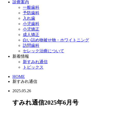
診療案内
一般歯科
予防歯科
入れ歯
小児歯科
小児矯正
成人矯正
白い詰め物被せ物・ホワイトニング
訪問歯科
セレック治療について
新着情報
新すみれ通信
トピックス
HOME
新すみれ通信
2025.05.26
すみれ通信2025年6月号