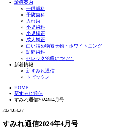
診療案内
一般歯科
予防歯科
入れ歯
小児歯科
小児矯正
成人矯正
白い詰め物被せ物・ホワイトニング
訪問歯科
セレック治療について
新着情報
新すみれ通信
トピックス
HOME
新すみれ通信
すみれ通信2024年4月号
2024.03.27
すみれ通信2024年4月号