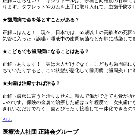
正解→ならない！ キシリトールは、砂糖と同程度の甘味で
ります。タブレットやガムを上手に取り入れて、虫歯予防を
★歯周病で命を落とすことがある？
正解→ほんと！ 現在、日本では、65歳以上の高齢者の死因
気管に入った（誤嚥）唾液中の歯周病菌などが肺に感染して
★こどもでも歯周病になることはある？
正解→あります！ 実は大人だけでなく、こどもも歯周病に
ちていたりすると、この状態が悪化して歯周病（歯周炎）に
★虫歯は治療すれば治る？
正解→厳密に言うと治りません。転んで傷ができても骨が折
いのです。保険の金属で治療した歯は５年程度で二次虫歯に
きれいなだけでなく、歯とぴったり接着して一体化できるの
ALL
医療法人社団
正路会グループ