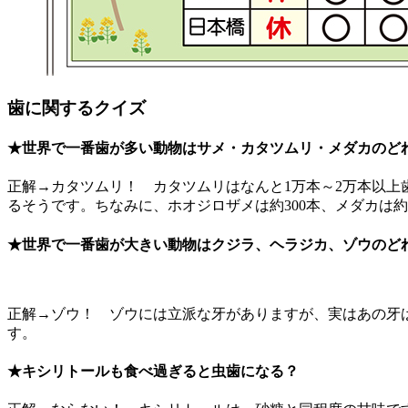
歯に関するクイズ
★世界で一番歯が多い動物はサメ・カタツムリ・メダカのど
正解→カタツムリ！ カタツムリはなんと1万本～2万本以
るそうです。ちなみに、ホオジロザメは約300本、メダカは約 1
★世界で一番歯が大きい動物はクジラ、ヘラジカ、ゾウのど
正解→ゾウ！ ゾウには立派な牙がありますが、実はあの牙は
す。
★キシリトールも食べ過ぎると虫歯になる？