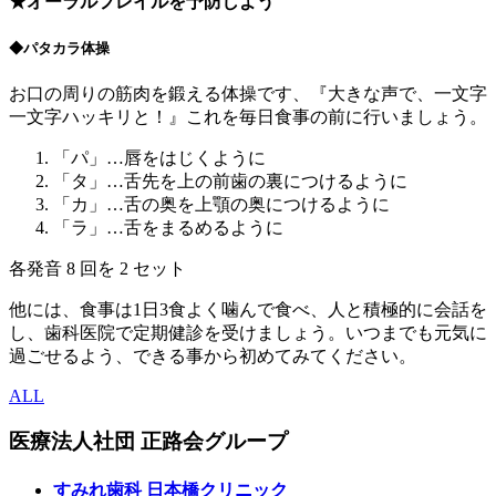
★オーラルフレイルを予防しよう
◆パタカラ体操
お口の周りの筋肉を鍛える体操です、『大きな声で、一文字
一文字ハッキリと！』これを毎日食事の前に行いましょう。
「パ」…唇をはじくように
「タ」…舌先を上の前歯の裏につけるように
「カ」…舌の奥を上顎の奥につけるように
「ラ」…舌をまるめるように
各発音 8 回を 2 セット
他には、食事は1日3食よく噛んで食べ、人と積極的に会話を
し、歯科医院で定期健診を受けましょう。いつまでも元気に
過ごせるよう、できる事から初めてみてください。
ALL
医療法人社団
正路会グループ
すみれ歯科
日本橋クリニック