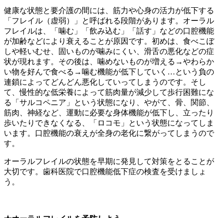
健康な状態と要介護の間には、筋力や心身の活力が低下する
「フレイル（虚弱）」と呼ばれる段階があります。オーラル
フレイルは、「噛む」「飲み込む」「話す」などの口腔機能
が加齢などにより衰えることが原因です。初めは、食べこぼ
しや軽いむせ、固いものが噛みにくい、滑舌の悪化などの症
状が現れます。その後は、噛めないものが増える→やわらか
い物を好んで食べる→噛む機能が低下していく…という負の
連鎖によってどんどん悪化していってしまうのです。そし
て、慢性的な低栄養によって筋肉量が減少して歩行困難にな
る「サルコペニア」という状態になり、やがて、骨、関節、
筋肉、神経など、運動に必要な身体機能が低下し、立ったり
歩いたりできなくなる、「ロコモ」という状態になってしま
います。口腔機能の衰えが全身の老化に繋がってしまうので
す。
オーラルフレイルの状態を早期に発見して対策をとることが
大切です。歯科医院で口腔機能低下症の検査を受けましょ
う。