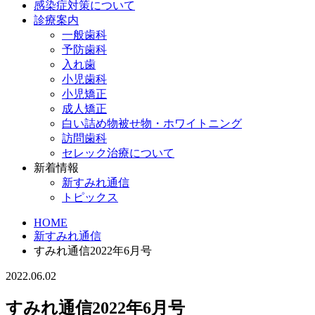
感染症対策について
診療案内
一般歯科
予防歯科
入れ歯
小児歯科
小児矯正
成人矯正
白い詰め物被せ物・ホワイトニング
訪問歯科
セレック治療について
新着情報
新すみれ通信
トピックス
HOME
新すみれ通信
すみれ通信2022年6月号
2022.06.02
すみれ通信2022年6月号