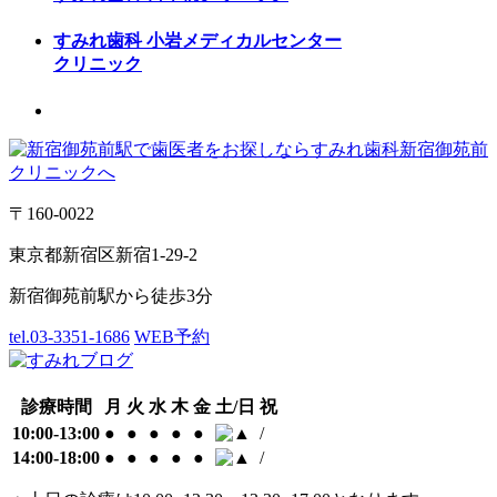
すみれ歯科
小岩メディカルセンター
クリニック
〒160-0022
東京都新宿区新宿1-29-2
新宿御苑前駅から徒歩3分
tel.03-3351-1686
WEB予約
診療時間
月
火
水
木
金
土/日
祝
10:00-13:00
●
●
●
●
●
/
14:00-18:00
●
●
●
●
●
/